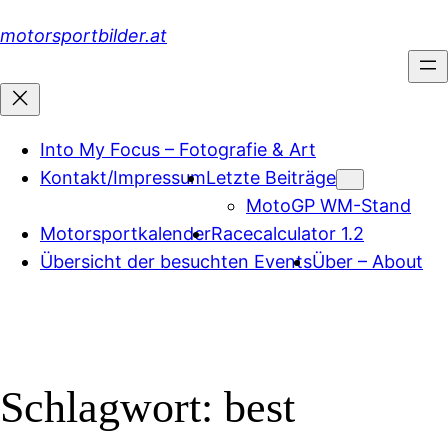
Zum
motorsportbilder.at
Inhalt
springen
Into My Focus – Fotografie & Art
Kontakt/Impressum
Letzte Beiträge
MotoGP WM-Stand
Motorsportkalender
Racecalculator 1.2
Übersicht der besuchten Events
Über – About
Schlagwort:
best