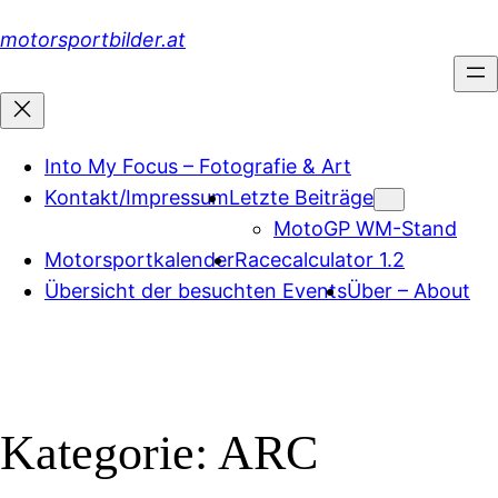
Zum
motorsportbilder.at
Inhalt
springen
Into My Focus – Fotografie & Art
Kontakt/Impressum
Letzte Beiträge
MotoGP WM-Stand
Motorsportkalender
Racecalculator 1.2
Übersicht der besuchten Events
Über – About
Kategorie:
ARC